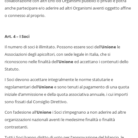
collaborazione con altri Enti od Organismi pubblici o privati e potrà
anche partecipare e/o aderire ad altri Organismi aventi oggetto affine
o connesso al proprio.
Art. 4 – I Soci
Il numero di soci è illimitato. Possono essere soci dell’
Unione
le
Associazioni degli apicoltori, con sede legale in Italia, che si
riconoscono nelle finalità dell’
Unione
ed accettano i contenuti dello
Statuto.
I Soci devono accettare integralmente le norme statutarie e
regolamentari dell’
Unione
e sono tenuti al pagamento di una quota
iniziale d’ammissione e della quota associativa annuale, i cui importi
sono fissati dal Consiglio Direttivo.
Con l’adesione all’
Unione
i Soci s’impegnano a non aderire ad altre
organizzazioni nazionali aventi le medesime finalità o finalità
contrastanti.
Tutti i Soci hanno diritto di voto per l’approvazione del bilancio, le