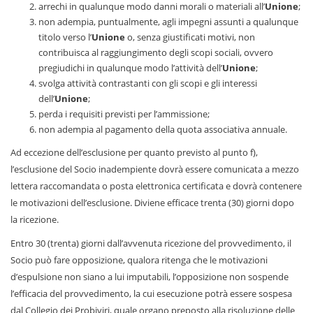
arrechi in qualunque modo danni morali o materiali all’
Unione
;
non adempia, puntualmente, agli impegni assunti a qualunque
titolo verso l’
Unione
o, senza giustificati motivi, non
contribuisca al raggiungimento degli scopi sociali, ovvero
pregiudichi in qualunque modo l’attività dell’
Unione
;
svolga attività contrastanti con gli scopi e gli interessi
dell’
Unione
;
perda i requisiti previsti per l’ammissione;
non adempia al pagamento della quota associativa annuale.
Ad eccezione dell’esclusione per quanto previsto al punto f),
l’esclusione del Socio inadempiente dovrà essere comunicata a mezzo
lettera raccomandata o posta elettronica certificata e dovrà contenere
le motivazioni dell’esclusione. Diviene efficace trenta (30) giorni dopo
la ricezione.
Entro 30 (trenta) giorni dall’avvenuta ricezione del provvedimento, il
Socio può fare opposizione, qualora ritenga che le motivazioni
d’espulsione non siano a lui imputabili, l’opposizione non sospende
l’efficacia del provvedimento, la cui esecuzione potrà essere sospesa
dal Collegio dei Probiviri, quale organo preposto alla risoluzione delle