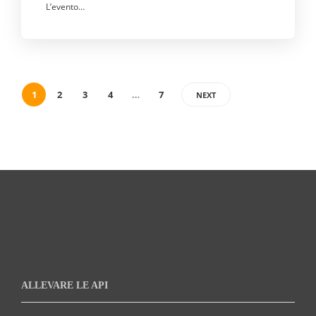
L’evento…
1
2
3
4
…
7
NEXT
ALLEVARE LE API