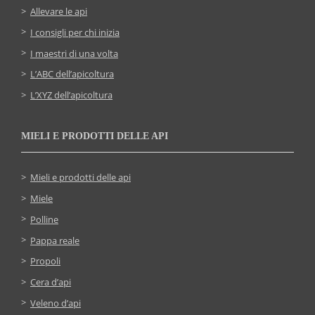
Allevare le api
I consigli per chi inizia
I maestri di una volta
L’ABC dell’apicoltura
L’XYZ dell’apicoltura
MIELI E PRODOTTI DELLE API
Mieli e prodotti delle api
Miele
Polline
Pappa reale
Propoli
Cera d’api
Veleno d’api