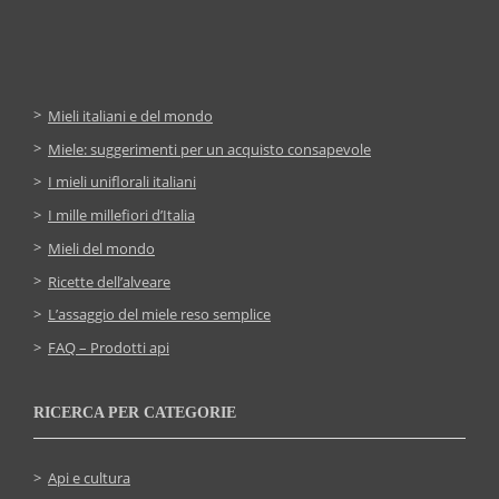
Mieli italiani e del mondo
Miele: suggerimenti per un acquisto consapevole
I mieli uniflorali italiani
I mille millefiori d’Italia
Mieli del mondo
Ricette dell’alveare
L’assaggio del miele reso semplice
FAQ – Prodotti api
RICERCA PER CATEGORIE
Api e cultura