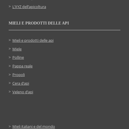
L’XYZ dell’apicoltura
MIELI E PRODOTTI DELLE API
Mieli e prodotti delle api
Miele
Polline
Pappa reale
Propoli
Cera d’api
Veleno d’api
Mieli italiani e del mondo