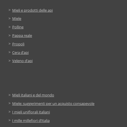
Mieli e prodotti delle api
Miele
Polline
Pappa reale
Propoli
Cera d’api
Veleno d’api
Mieli italiani e del mondo
Miele: suggerimenti per un acquisto consapevole
I mieli uniflorali italiani
I mille millefiori d’Italia