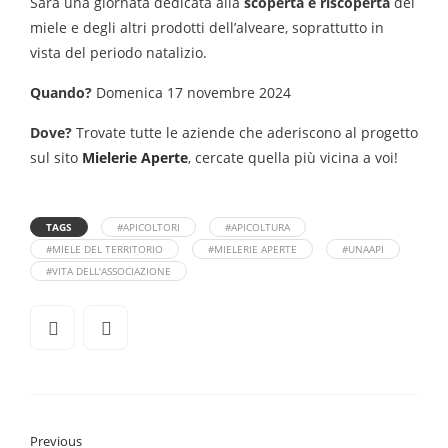
Sarà una giornata dedicata alla
scoperta e riscoperta
del
miele e degli altri prodotti dell’alveare, soprattutto in
vista del periodo natalizio.
Quando?
Domenica 17 novembre 2024
Dove?
Trovate tutte le aziende che aderiscono al progetto
sul sito
Mielerie A
perte
, cercate quella più vicina a voi!
TAGS
#APICOLTORI
#APICOLTURA
#MIELE DEL TERRITORIO
#MIELERIE APERTE
#UNAAPI
#VITA DELL'ASSOCIAZIONE
Previous