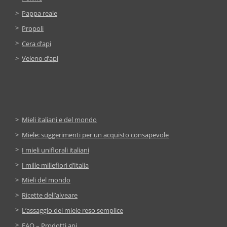
Pappa reale
Propoli
Cera d’api
Veleno d’api
Mieli italiani e del mondo
Miele: suggerimenti per un acquisto consapevole
I mieli uniflorali italiani
I mille millefiori d’Italia
Mieli del mondo
Ricette dell’alveare
L’assaggio del miele reso semplice
FAQ – Prodotti api