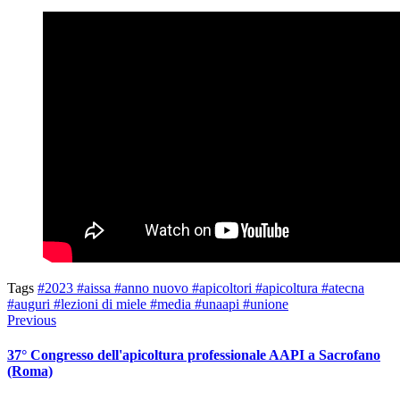
Tags
#2023
#aissa
#anno nuovo
#apicoltori
#apicoltura
#atecna
#auguri
#lezioni di miele
#media
#unaapi
#unione
Previous
37° Congresso dell'apicoltura professionale AAPI a Sacrofano
(Roma)