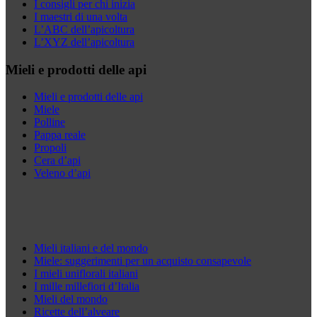
I consigli per chi inizia
I maestri di una volta
L’ABC dell’apicoltura
L’XYZ dell’apicoltura
Mieli e prodotti delle api
Mieli e prodotti delle api
Miele
Polline
Pappa reale
Propoli
Cera d’api
Veleno d’api
Mieli italiani e del mondo
Miele: suggerimenti per un acquisto consapevole
I mieli uniflorali italiani
I mille millefiori d’Italia
Mieli del mondo
Ricette dell’alveare