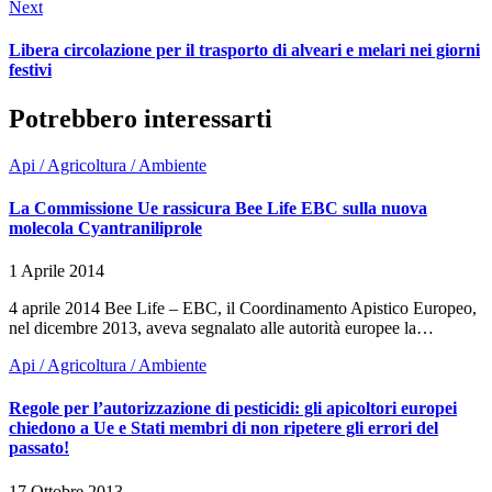
Next
Libera circolazione per il trasporto di alveari e melari nei giorni
festivi
Potrebbero interessarti
Api / Agricoltura / Ambiente
La Commissione Ue rassicura Bee Life EBC sulla nuova
molecola Cyantraniliprole
1 Aprile 2014
4 aprile 2014 Bee Life – EBC, il Coordinamento Apistico Europeo,
nel dicembre 2013, aveva segnalato alle autorità europee la…
Api / Agricoltura / Ambiente
Regole per l’autorizzazione di pesticidi: gli apicoltori europei
chiedono a Ue e Stati membri di non ripetere gli errori del
passato!
17 Ottobre 2013