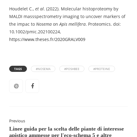
Houdelet C.,
et al
. (2022). Molecular histoproteomy by
MALDI massspectrometry imaging to uncover markers of
the impac to
Nosema
on
Apis mellifera
. Proteomics. doi:
10.1002/pmic.202100224,
https://www.theses.fr/2020GRALV009
TAGS
#NOSEMA
#POSHBEE
#PROTEINE
Previous
Linee guida per la scelta delle piante di interesse
apistico ammesse per l'eco-schema 5 e altre