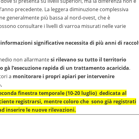
dove si presenta su livelli superiori, ma la differenza non è
 all’anno precedente. La leggera diminuzione complessiva
ione generalmente più bassa al nord-ovest, che è
ssono consultare i livelli di varroa misurati nelle varie
 informazioni significative necessita di più anni di raccol
 medio non allarmante
si rilevano su tutto il territorio
o gà l’esecuzione rapida di un trattamento acaricida
.
tori a
monitorare i propri apiari per intervenire
.
seconda finestra temporale (10-20 luglio) dedicata al
ciente registrarsi, mentre coloro che sono già registrati
d inserire le nuove rilevazioni.