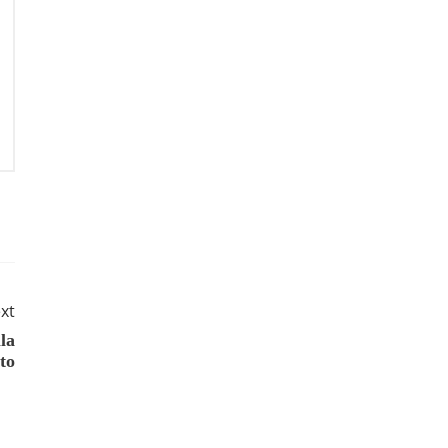
xt
la
to