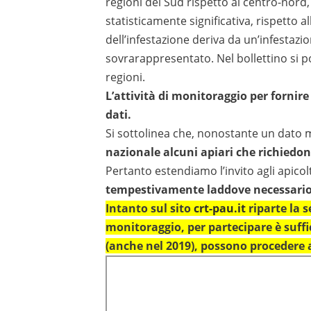
regioni del Sud rispetto al centro-nord, 
statisticamente significativa, rispetto
dell’infestazione deriva da un’infestaz
sovrarappresentato. Nel bollettino si po
regioni.
L’attività di monitoraggio per fornire
dati.
Si sottolinea che, nonostante un dato
nazionale alcuni apiari che richiedon
Pertanto estendiamo l’invito agli apicol
tempestivamente laddove necessario
Intanto sul sito
crt-pau.it
riparte la 
monitoraggio, per partecipare è suffi
(anche nel 2019), possono procedere a