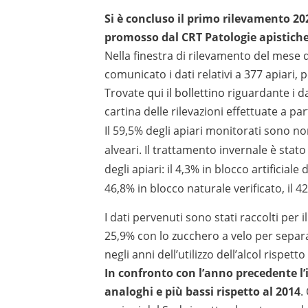
Si è concluso il primo rilevamento 202
promosso dal CRT Patologie apistiche
Nella finestra di rilevamento del mese
comunicato i dati relativi a 377 apiari, 
Trovate
qui il bollettino
riguardante i da
cartina delle rilevazioni effettuate a pa
Il 59,5% degli apiari monitorati sono n
alveari. Il trattamento invernale è stat
degli apiari: il 4,3% in blocco artificial
46,8% in blocco naturale verificato, il 4
I dati pervenuti sono stati raccolti per i
25,9% con lo zucchero a velo per separa
negli anni dell’utilizzo dell’alcol rispett
In confronto con l’anno precedente l’
analoghi e più bassi rispetto al 2014
.