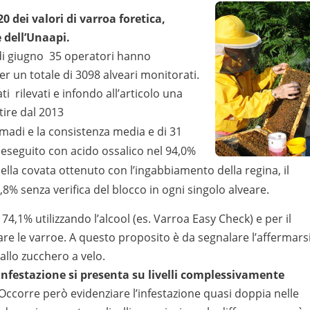
0 dei valori di varroa foretica,
 dell’Unaapi.
 di giugno 35 operatori hanno
per un totale di 3098 alveari monitorati.
ti rilevati e infondo all’articolo una
rtire dal 2013
omadi e la consistenza media e di 31
o eseguito con acido ossalico nel 94,0%
e della covata ottenuto con l’ingabbiamento della regina, il
2,8% senza verifica del blocco in ogni singolo alveare.
l 74,1% utilizzando l’alcool (es. Varroa Easy Check) e per il
re le varroe. A questo proposito è da segnalare l’affermars
o allo zucchero a velo.
infestazione si presenta su livelli complessivamente
 Occorre però evidenziare l’infestazione quasi doppia nelle