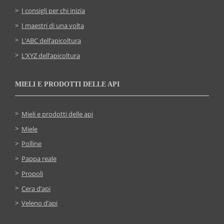
I consigli per chi inizia
I maestri di una volta
L’ABC dell’apicoltura
L’XYZ dell’apicoltura
MIELI E PRODOTTI DELLE API
Mieli e prodotti delle api
Miele
Polline
Pappa reale
Propoli
Cera d’api
Veleno d’api