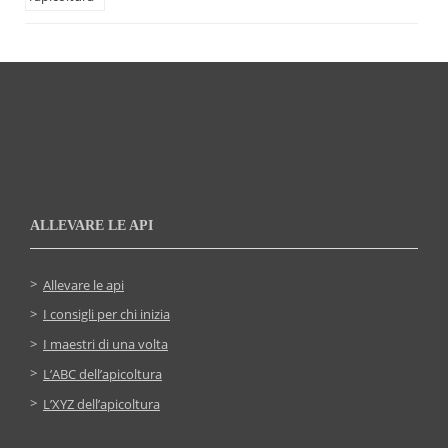
ALLEVARE LE API
Allevare le api
I consigli per chi inizia
I maestri di una volta
L’ABC dell’apicoltura
L’XYZ dell’apicoltura