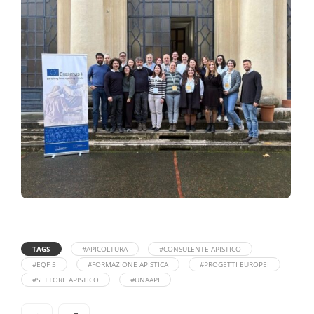
TAGS
#APICOLTURA
#CONSULENTE APISTICO
#EQF 5
#FORMAZIONE APISTICA
#PROGETTI EUROPEI
#SETTORE APISTICO
#UNAAPI