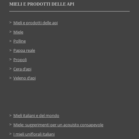
MIELI E PRODOTTI DELLE API
Mieli e prodotti delle api
Miele
Polline
Pappa reale
Propoli
Cera d’api
Veleno d’api
Mieli italiani e del mondo
Miele: suggerimenti per un acquisto consapevole
I mieli uniflorali italiani