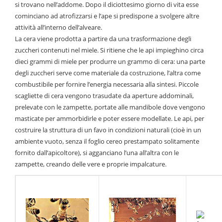
si trovano nell’addome. Dopo il diciottesimo giorno di vita esse
cominciano ad atrofizzarsi e l’ape si predispone a svolgere altre
attività all’interno dell’alveare.
La cera viene prodotta a partire da una trasformazione degli
zuccheri contenuti nel miele. Si ritiene che le api impieghino circa
dieci grammi di miele per produrre un grammo di cera: una parte
degli zuccheri serve come materiale da costruzione, l’altra come
combustibile per fornire l’energia necessaria alla sintesi. Piccole
scagliette di cera vengono trasudate da aperture addominali,
prelevate con le zampette, portate alle mandibole dove vengono
masticate per ammorbidirle e poter essere modellate. Le api, per
costruire la struttura di un favo in condizioni naturali (cioè in un
ambiente vuoto, senza il foglio cereo prestampato solitamente
fornito dall’apicoltore), si agganciano l’una all’altra con le
zampette, creando delle vere e proprie impalcature.