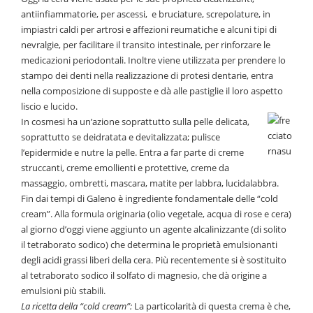
antiinfiammatorie, per ascessi, e bruciature, screpolature, in
impiastri caldi per artrosi e affezioni reumatiche e alcuni tipi di
nevralgie, per facilitare il transito intestinale, per rinforzare le
medicazioni periodontali. Inoltre viene utilizzata per prendere lo
stampo dei denti nella realizzazione di protesi dentarie, entra
nella composizione di supposte e dà alle pastiglie il loro aspetto
liscio e lucido.
In cosmesi ha un’azione soprattutto sulla pelle delicata,
soprattutto se deidratata e devitalizzata; pulisce
l’epidermide e nutre la pelle. Entra a far parte di creme
struccanti, creme emollienti e protettive, creme da
massaggio, ombretti, mascara, matite per labbra, lucidalabbra.
Fin dai tempi di Galeno è ingrediente fondamentale delle “cold
cream”. Alla formula originaria (olio vegetale, acqua di rose e cera)
al giorno d’oggi viene aggiunto un agente alcalinizzante (di solito
il tetraborato sodico) che determina le proprietà emulsionanti
degli acidi grassi liberi della cera. Più recentemente si è sostituito
al tetraborato sodico il solfato di magnesio, che dà origine a
emulsioni più stabili.
La ricetta della “cold cream”:
La particolarità di questa crema è che,