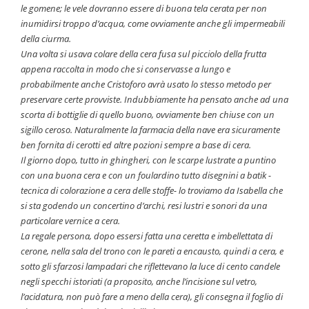
le gomene; le vele dovranno essere di buona tela cerata per non
inumidirsi troppo d’acqua, come ovviamente anche gli impermeabili
della ciurma.
Una volta si usava colare della cera fusa sul picciolo della frutta
appena raccolta in modo che si conservasse a lungo e
probabilmente anche Cristoforo avrà usato lo stesso metodo per
preservare certe provviste. Indubbiamente ha pensato anche ad una
scorta di bottiglie di quello buono, ovviamente ben chiuse con un
sigillo ceroso. Naturalmente la farmacia della nave era sicuramente
ben fornita di cerotti ed altre pozioni sempre a base di cera.
Il giorno dopo, tutto in ghingheri, con le scarpe lustrate a puntino
con una buona cera e con un foulardino tutto disegnini a batik -
tecnica di colorazione a cera delle stoffe- lo troviamo da Isabella che
si sta godendo un concertino d’archi, resi lustri e sonori da una
particolare vernice a cera.
La regale persona, dopo essersi fatta una ceretta e imbellettata di
cerone, nella sala del trono con le pareti a encausto, quindi a cera, e
sotto gli sfarzosi lampadari che riflettevano la luce di cento candele
negli specchi istoriati (a proposito, anche l’incisione sul vetro,
l’acidatura, non può fare a meno della cera), gli consegna il foglio di