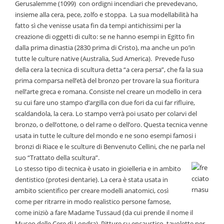
Gerusalemme (1099) con ordigni incendiari che prevedevano,
insieme alla cera, pece, zolfo e stoppa. La sua modellabilità ha
fatto sì che venisse usata fin da tempi antichissimi per la
creazione di oggetti di culto: se ne hanno esempi in Egitto fin
dalla prima dinastia (2830 prima di Cristo), ma anche un po’in
tutte le culture native (Australia, Sud America). Prevede l’uso
della cera la tecnica di scultura detta “a cera persa”, che fa la sua
prima comparsa nell’età del bronzo per trovare la sua fioritura
nell’arte greca e romana. Consiste nel creare un modello in cera
su cui fare uno stampo d’argilla con due fori da cui far rifluire,
scaldandola, la cera. Lo stampo verrà poi usato per colarvi del
bronzo, o dell’ottone, o del rame o dell’oro. Questa tecnica venne
usata in tutte le culture del mondo e ne sono esempi famosi i
bronzi di Riace e le sculture di Benvenuto Cellini, che ne parla nel
suo “Trattato della scultura”.
Lo stesso tipo di tecnica è usato in gioielleria e in ambito
dentistico (protesi dentarie). La cera è stata usata in
ambito scientifico per creare modelli anatomici, così
come per ritrarre in modo realistico persone famose,
come iniziò a fare Madame Tussaud (da cui prende il nome il
Museo delle Cere di Londra). Pitture su encaustico, tavolette per