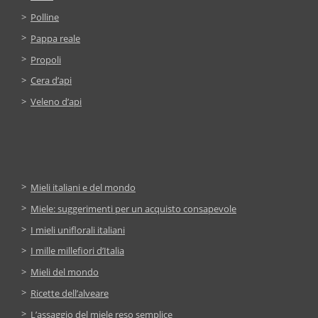
Polline
Pappa reale
Propoli
Cera d’api
Veleno d’api
Mieli italiani e del mondo
Miele: suggerimenti per un acquisto consapevole
I mieli uniflorali italiani
I mille millefiori d’Italia
Mieli del mondo
Ricette dell’alveare
L’assaggio del miele reso semplice