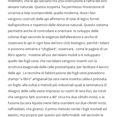
millimetri, che le api lasciano tra una costruzione e l’altra del loro
alveare naturale. Questa scoperta ha permesso l’invenzione di
un’arnia a telai scomponibile, quella moderna, dove i favi
vengono costruiti dalle api all’interno di telai di legno forniti
dall’apicoltore e rispettosi delle distanze naturali. Questo sistema
permette anche di controllare e orientare lo sviluppo delle
colonie d’api secondo le esigenze dell’allevatore e anche di
osservare le api in ogni fase del loro ciclo biologico, perché i telaini
si possono estrarre e “sfogliare”, osservare, come le pagine di un
libro aperto. Insieme all’uso dei telaini mobili si è sviluppato
quello dei fogli cerei, che nei telaini vengono inseriti con la
struttura esagonale delle celle prestampata, per facilitare il lavoro
delle api. Le tecniche di fabbricazione dei fogli cerei prevedono
stampi “a libro” artigianali (la cera viene inserita calda e pressata,
un foglio alla volta) e metodi più industriali quali la laminatura (il
disegno delle celle viene impresso su nastri di cera lisci, da rotoli
che vengono fatti scorrere a 40° circa tra due cilindri incisi), o la
fusione (la cera liquida viene fatta scendere sui due cilindri incisi,
raffreddati, che girano). Il primo metodo rende i fogli morbidi ed
elastici, ma proprio per questo più deformabili, nel secondo le