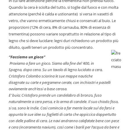
in cui fare attenzione perché la trementina non prenda fuoco.
Quando la cera è sciolta del tutto, si toglie dal fuoco e con molta
attenzione (perché è calda e ustionante) si versa in vasetti di
vetro, che vanno ermeticamente chiusi e conservati al buio. Le
proporzioni (12% di cera, 8% di carnauba, 80% di essenza di
trementina) possono variare soprattutto in relazione al tipo di
legno che si deve lucidare: legni duri richiedono un prodotto più
diluito, quelli teneri un prodotto più concentrato.
“Facciamo un gioco”
Proviamo a fare un gioco. Siamo alla fine del ’400, in
Spagna, dopo cena. Su un tavolo di legno lucidato a cera,
Cristoforo Colombo sciorina le sue mappe nautiche
disegnate su carte e pergamene cerate, con inchiostri e pastelli
ovviamente anch’essi a base cerosa.
E’ buio; Cristoforo prende un candelabro di bronzo, fuso
naturalmente a cera persa, e lo arma di candele. Il suo chiodo fisso,
si sa, sono le Indie. Così comincia a far mente locale sul da farsi e
appunta le sue idee su foglietti di carta che appiccica dappertutto
con delle palline di cera. Le navi andranno calafatate bene con pece
e cera (inceramenta navium), così come i barili per l’acqua da bere e