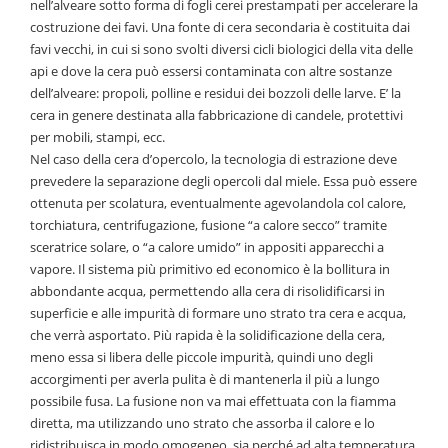
nell’alveare sotto forma di fogli cerei prestampati per accelerare la
costruzione dei favi. Una fonte di cera secondaria è costituita dai
favi vecchi, in cui si sono svolti diversi cicli biologici della vita delle
api e dove la cera può essersi contaminata con altre sostanze
dell’alveare: propoli, polline e residui dei bozzoli delle larve. E’ la
cera in genere destinata alla fabbricazione di candele, protettivi
per mobili, stampi, ecc.
Nel caso della cera d’opercolo, la tecnologia di estrazione deve
prevedere la separazione degli opercoli dal miele. Essa può essere
ottenuta per scolatura, eventualmente agevolandola col calore,
torchiatura, centrifugazione, fusione “a calore secco” tramite
sceratrice solare, o “a calore umido” in appositi apparecchi a
vapore. Il sistema più primitivo ed economico è la bollitura in
abbondante acqua, permettendo alla cera di risolidificarsi in
superficie e alle impurità di formare uno strato tra cera e acqua,
che verrà asportato. Più rapida è la solidificazione della cera,
meno essa si libera delle piccole impurità, quindi uno degli
accorgimenti per averla pulita è di mantenerla il più a lungo
possibile fusa. La fusione non va mai effettuata con la fiamma
diretta, ma utilizzando uno strato che assorba il calore e lo
ridistribuisca in modo omogeneo, sia perché ad alta temperatura