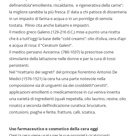
definendola“emolliente, riscaldante, e rigenerativa della carne”;
la migliore sarebbe la più fresca. E’ data a chi patisce di dissenteria
in un impasto di farina e acqua o in un porridge di semola
tostata. Plinio cita anche balsami e impiastri.
Il medico greco Galeno (129-216 d.C,) mise a punto una ricetta
che è a tutt’oggi la base delle “cold creams”: olio d’oliva, cera d’api
e acqua di rosa: il “Ceratum Galeni”.
Il medico persiano Avicenna (780-1037) la prescrisse come
stimolante della lattazione nelle donne e per la cura di tossi
persistenti.
Nel “ricettario dei segreti” del principe fiorentino Antonio De
Medici (1576-1521) la cera ha una parte notevole nella
composizione sia di unguenti sia dei cosiddetti“cerotti”,
applicazioni emollienti o medicamentose in cui veniva inserita
una varietà di ingredienti (quali nepetella, olio laurino, resine, olio
rosato) a seconda dell’indicazione curativa: bruciature,
contusioni, piaghe e ferite, fratture, calli, sciatica.
Uso farmaceutico e cosmetico della cera oggi
Oggi la cera viene usata per le sue proprietà cicatrizzanti,