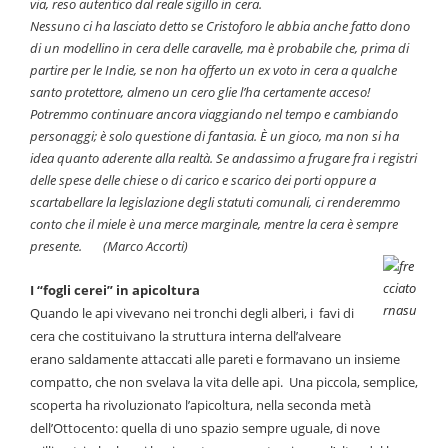
via, reso autentico dal reale sigillo in cera.
Nessuno ci ha lasciato detto se Cristoforo le abbia anche fatto dono
di un modellino in cera delle caravelle, ma è probabile che, prima di
partire per le Indie, se non ha offerto un ex voto in cera a qualche
santo protettore, almeno un cero glie l’ha certamente acceso!
Potremmo continuare ancora viaggiando nel tempo e cambiando
personaggi; è solo questione di fantasia. È un gioco, ma non si ha
idea quanto aderente alla realtà. Se andassimo a frugare fra i registri
delle spese delle chiese o di carico e scarico dei porti oppure a
scartabellare la legislazione degli statuti comunali, ci renderemmo
conto che il miele è una merce marginale, mentre la cera è sempre
presente. (Marco Accorti)
I “fogli cerei” in apicoltura
Quando le api vivevano nei tronchi degli alberi, i favi di
cera che costituivano la struttura interna dell’alveare
erano saldamente attaccati alle pareti e formavano un insieme
compatto, che non svelava la vita delle api. Una piccola, semplice,
scoperta ha rivoluzionato l’apicoltura, nella seconda metà
dell’Ottocento: quella di uno spazio sempre uguale, di nove