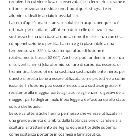
recipienti in cui viene fusa o conservata (se in ferro, zinco, rame e
ottone, provocano ossidazione, buoni quelli stagnati e in
alluminio, ideali in acciaio inossidabile).
La cera d’ape è una sostanza insolubile in acqua, per questo è
ottimale per ospitare – all’interno delle celle del favo – una
sostanza che ha una base acquosa come il miele senza che ci sia
compenetrazione o perdita. La cera è g ià plasmabile a una
temperatura di 35°, e la sua temperatura di fusione è
relativamente bassa (62-66°). Anche se può fondersi in presenza
di solventi chimici (cloroformio, solfuro di carbonio, essenza di
trementina, benzolo) è una sostanza sostanzialmente inerte, per
questo si presta bene a essere utilizzata come protettivo o come
isolante. In fusione, può essere mescolata a sostanze grasse. E’
resistente alla maggior parte agli acidi e agli enzimi digestivi della
maggior parte degli animali. E’ più leggera dell’acqua sia allo stato
solido che liquido.
Le sue caratteristiche hanno permesso che venisse utilizzata in
una grande varietà di ambiti: dalla fabbricazione di candele alla
scultura, al trattamento del legno ediversi tipi delle superfici,
come sostanza portante in cosmesi e farmaceutica.