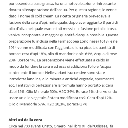
pur essendo a base grassa, ha una notevole azione rinfrescante
dovuta all’evaporazione dell’acqua. Per questa ragione, le venne
dato il nome di cold cream. La ricetta originaria prevedeva la
fusione della cera d’api, nella quale, dopo aver aggiunto 3 parti di
olio d’oliva nel quale erano stati messi in infusione petali di rosa,
veniva incorporata la maggior quantità d’acqua possibile. Questa
preparazione fu inclusa nella Farmacopea Londinese (1618), e nel
1914 venne modificata con l’aggiunta di una piccola quantità di
borace: cera d’api 18%, olio di mandorle dolci 61%, Acqua di rose
20%, Borace 1%. La preparazione viene effettuata a caldo in
modo da fondere la cera e ad essa si addiziona l’olio e l’acqua
contenente il borace. Nelle varianti successive sono state
introdotte lanolina, olio minerale anziché vegetale, spermaceti
ecc. Tentativi di perfezionare la formula hanno portato a: Cera
d’api 15%, Olio Minerale 50%, H2O 34%, Borace 1%, che, volendo
usare un olio vegetale, è stata modificata così: Cera d’api 12%,
Olio di Mandorle 67%, H2O 20,3%, Borace 0,7%.
Altri usi della cera
Circa nel 700 avanti Cristo, Omero, nel libro XII dell’Odissea, fa