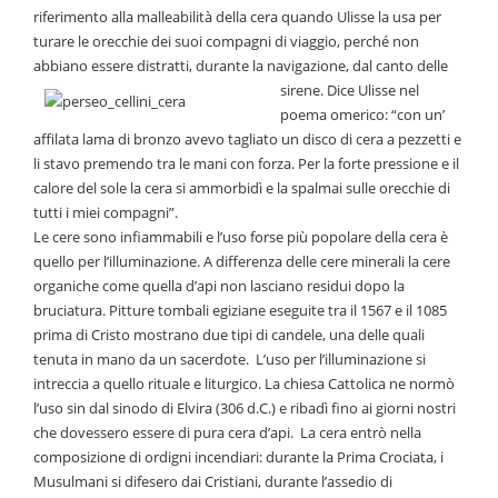
riferimento alla malleabilità della cera quando Ulisse la usa per
turare le orecchie dei suoi compagni di viaggio, perché non
abbiano essere distratti, durante la navigazione, dal
canto delle
sirene. Dice Ulisse nel
poema omerico: “con un’
affilata lama di bronzo avevo tagliato un disco di cera a pezzetti e
li stavo premendo tra le mani con forza. Per la forte pressione e il
calore del sole la cera si ammorbidì e la spalmai sulle orecchie di
tutti i miei compagni”.
Le cere sono infiammabili e l’uso forse più popolare della cera è
quello per l’illuminazione. A differenza delle cere minerali la cere
organiche come quella d’api non lasciano residui dopo la
bruciatura. Pitture tombali egiziane eseguite tra il 1567 e il 1085
prima di Cristo mostrano due tipi di candele, una delle quali
tenuta in mano da un sacerdote. L’uso per l’illuminazione si
intreccia a quello rituale e liturgico. La chiesa Cattolica ne normò
l’uso sin dal sinodo di Elvira (306 d.C.) e ribadì fino ai giorni nostri
che dovessero essere di pura cera d’api. La cera entrò nella
composizione di ordigni incendiari: durante la Prima Crociata, i
Musulmani si difesero dai Cristiani, durante l’assedio di