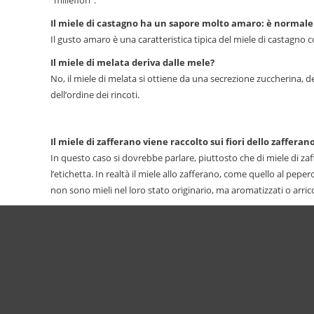
Il miele di castagno ha un sapore molto amaro: è normal
Il gusto amaro è una caratteristica tipica del miele di castagno 
Il miele di melata deriva dalle mele?
No, il miele di melata si ottiene da una secrezione zuccherina, d
dell’ordine dei rincoti.
Il miele di zafferano viene raccolto sui fiori dello zafferan
In questo caso si dovrebbe parlare, piuttosto che di miele di za
l’etichetta. In realtà il miele allo zafferano, come quello al pepero
non sono mieli nel loro stato originario, ma aromatizzati o arric