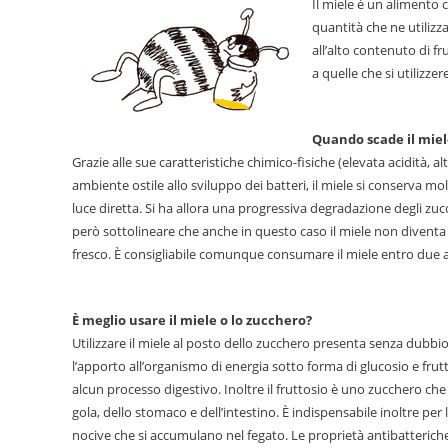
Il miele è un alimento c
quantità che ne utilizz
all’alto contenuto di 
a quelle che si utilizz
Quando scade il miel
Grazie alle sue caratteristiche chimico-fisiche (elevata acidità,
ambiente ostile allo sviluppo dei batteri, il miele si conserva m
luce diretta. Si ha allora una progressiva degradazione degli z
però sottolineare che anche in questo caso il miele non diventa 
fresco. È consigliabile comunque consumare il miele entro due a
È meglio usare il miele o lo zucchero?
Utilizzare il miele al posto dello zucchero presenta senza dubbi
l’apporto all’organismo di energia sotto forma di glucosio e fru
alcun processo digestivo. Inoltre il fruttosio è uno zucchero che h
gola, dello stomaco e dell’intestino. È indispensabile inoltre pe
nocive che si accumulano nel fegato. Le proprietà antibatteric