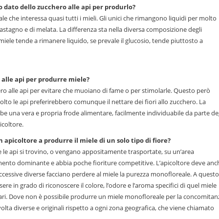
to dato dello zucchero alle api per produrlo?
e che interessa quasi tutti i mieli. Gli unici che rimangono liquidi per molto
 castagno e di melata. La differenza sta nella diversa composizione degli
l miele tende a rimanere liquido, se prevale il glucosio, tende piuttosto a
 alle api per produrre miele?
ro alle api per evitare che muoiano di fame o per stimolarle. Questo però
ccolto le api preferirebbero comunque il nettare dei fiori allo zucchero. La
be una vera e propria frode alimentare, facilmente individuabile da parte de
coltore.
 apicoltore a produrre il miele di un solo tipo di fiore?
 le api si trovino, o vengano appositamente trasportate, su un’area
omento dominante e abbia poche fioriture competitive. L’apicoltore deve anc
ccessive diverse facciano perdere al miele la purezza monofloreale. A questo
sere in grado di riconoscere il colore, l’odore e l’aroma specifici di quel miele
lari. Dove non è possibile produrre un miele monofloreale per la concomitan
volta diverse e originali rispetto a ogni zona geografica, che viene chiamato