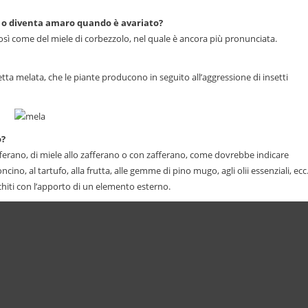
e o diventa amaro quando è avariato?
così come del miele di corbezzolo, nel quale è ancora più pronunciata.
etta melata, che le piante producono in seguito all’aggressione di insetti
o?
fferano, di miele allo zafferano o con zafferano, come dovrebbe indicare
ncino, al tartufo, alla frutta, alle gemme di pino mugo, agli olii essenziali, ecc
chiti con l’apporto di un elemento esterno.