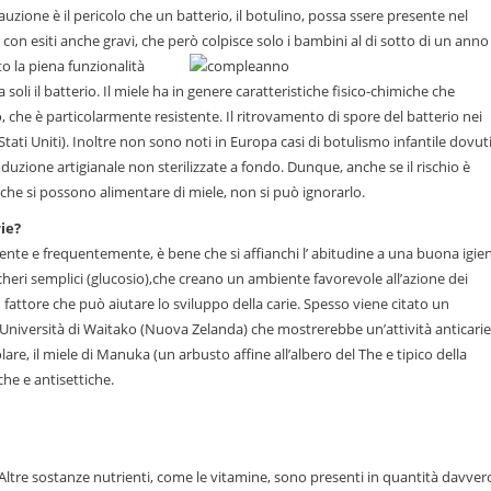
uzione è il pericolo che un batterio, il botulino, possa ssere presente nel
 con esiti anche gravi, che però
colpisce solo i bambini al di sotto di un anno
o la piena funzionalità
soli il batterio. Il miele ha in genere caratteristiche fisico-chimiche che
o, che è particolarmente resistente. Il ritrovamento di spore del batterio nei
Stati Uniti). Inoltre non sono noti in Europa casi di botulismo infantile dovut
uzione artigianale non sterilizzate a fondo. Dunque, anche se il rischio è
 che si possono alimentare di miele, non si può ignorarlo.
rie?
ente e frequentemente, è bene che si affianchi l’ abitudine a una buona igie
cheri semplici (glucosio),che creano un ambiente favorevole all’azione dei
n fattore che può aiutare lo sviluppo della carie. Spesso viene citato un
’Università di Waitako (Nuova Zelanda) che mostrerebbe un’attività anticarie
are, il miele di Manuka (un arbusto affine all’albero del The e tipico della
he e antisettiche.
. Altre sostanze nutrienti, come le vitamine, sono presenti in quantità davver