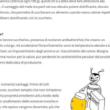
alorico (320 kcal ogni 100 g), quindi chi è a dieta deve fare attenzione alla
a. Il vantaggio del miele sta però nel suo elevato potere dolcificante, dovuto
fruttosio, che permette di zuccherare un alimento usando meno calorie rispet
erebbero dolcificando con lo zucchero.
e?
 alto tenore zuccherino, presenza di sostanze antibatteriche) che creano un
olto a lungo. Ad accelerarne l’invecchiamento sono le temperature elevate e l
uccheri, un impoverimento degli aromi e un inscurimento del colore. Bisogna
mai nocivo per la salute, pur perdendo le caratteristiche peculiari del prodo
nni dalla data di produzione.
o numerosi vantaggi. Primo di tutti
ttosio, zuccheri semplici che non richiedono
a proprietà emollienti utili a livello della
r lo smaltimento delle sostanze tossiche e
he, che spesso vengono decantate, più che