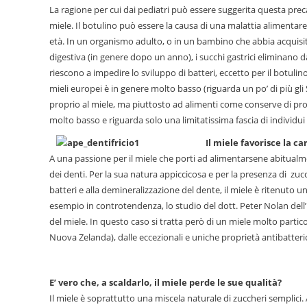
La ragione per cui dai pediatri può essere suggerita questa preca
miele. Il botulino può essere la causa di una malattia alimentare
età. In un organismo adulto, o in un bambino che abbia acquisit
digestiva (in genere dopo un anno), i succhi gastrici eliminano da 
riescono a impedire lo sviluppo di batteri, eccetto per il botulin
mieli europei è in genere molto basso (riguarda un po’ di più gli 
proprio al miele, ma piuttosto ad alimenti come conserve di prod
molto basso e riguarda solo una limitatissima fascia di individui
Il miele favorisce la ca
A una passione per il miele che porti ad alimentarsene abitualm
dei denti. Per la sua natura appiccicosa e per la presenza di zuc
batteri e alla demineralizzazione del dente, il miele è ritenuto u
esempio in controtendenza, lo studio del dott. Peter Nolan dell
del miele. In questo caso si tratta però di un miele molto particol
Nuova Zelanda), dalle eccezionali e uniche proprietà antibatteric
E’ vero che, a scaldarlo, il miele perde le sue qualità?
Il miele è soprattutto una miscela naturale di zuccheri semplici