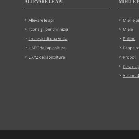
ALLEVARE LE API
MIELI E 
Allevare le api
Mieli e p
I consigli per chi inizia
Miele
I maestri di una volta
Polline
L’ABC dell’apicoltura
Pappa re
L’XYZ dell’apicoltura
Propoli
Cera d’ap
Veleno d