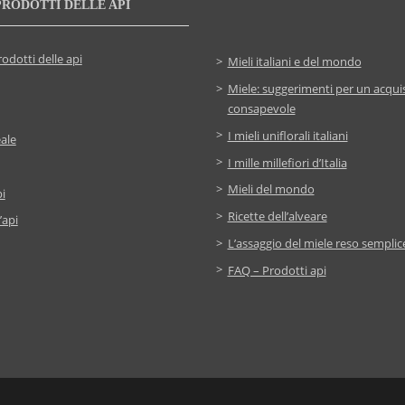
PRODOTTI DELLE API
rodotti delle api
Mieli italiani e del mondo
Miele: suggerimenti per un acqui
consapevole
I mieli uniflorali italiani
ale
I mille millefiori d’Italia
Mieli del mondo
i
Ricette dell’alveare
’api
L’assaggio del miele reso semplic
FAQ – Prodotti api