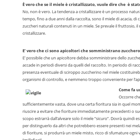
È vero che se il miele è cristallizzato, vuole dire che è sta
No, non è vero. La tendenza a cristallizzare è un processo natural
tempo, fino a due anni dalla raccolta, sono il miele di acacia, di
zuccheri naturali contenuti in un miele. Se prevale il fruttosio, i
cristallizzare.
E’ vero che ci sono apicoltori che somministrano zucchero
E’ possibile che un apicoltore debba somministrare dello zucche
accade in periodi diversi da quelli del raccolto. In periodo di ra
presenza eventuale di sciroppo zuccherino nel miele costituireb
organismi di controllo, e nemmeno troppo conveniente per l’api
Come fa un
Occorre che
sufficientemente vasta, dove una certa fioritura sia in quel m
riuscire a evitare che fioriture immediatamente precedenti o su
scopo estrarrà dall’alveare solo il miele “sicuro”. Dovrà quindi es
per distinguerlo da altri che potrebbero essere presenti nei me
di fioriture, si produrrà un miele misto, ricco di sfumature ogni 
“millefiori”.