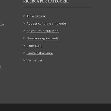
RICERCA PER CATEGORIE
Api e cultura
Api, agricoltura e ambiente
sto
Apicoltura e istituzioni
Norme e regolamenti
Il mercato
Sanità dell’alveare
Varroatosi
e