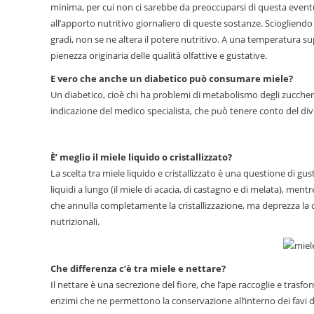
minima, per cui non ci sarebbe da preoccuparsi di questa even
all’apporto nutritivo giornaliero di queste sostanze. Sciogliend
gradi, non se ne altera il potere nutritivo. A una temperatura su
pienezza originaria delle qualità olfattive e gustative.
E vero che anche un diabetico può consumare miele?
Un diabetico, cioè chi ha problemi di metabolismo degli zuccher
indicazione del medico specialista, che può tenere conto del diver
È’ meglio il miele liquido o cristallizzato?
La scelta tra miele liquido e cristallizzato è una questione di g
liquidi a lungo (il miele di acacia, di castagno e di melata), men
che annulla completamente la cristallizzazione, ma deprezza la 
nutrizionali.
Che differenza c’è tra miele e nettare?
Il nettare è una secrezione del fiore, che l’ape raccoglie e tra
enzimi che ne permettono la conservazione all’interno dei favi di