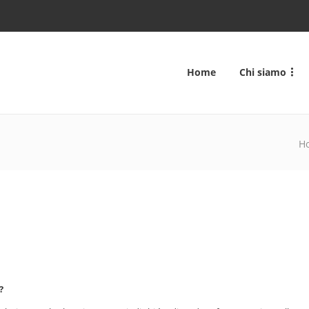
Home
Chi siamo
H
?