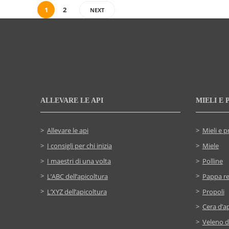
1
2
NEXT
ALLEVARE LE API
MIELI E 
Allevare le api
Mieli e p
I consigli per chi inizia
Miele
I maestri di una volta
Polline
L’ABC dell’apicoltura
Pappa re
L’XYZ dell’apicoltura
Propoli
Cera d’ap
Veleno d