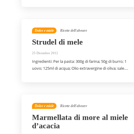
Dolce e miele
Ricette dell'alveare
Strudel di mele
25 Dicembre 2012
Ingredienti: Per la pasta: 300g di farina; 50g di burro; 1
uovo; 125ml di acqua; Olio extravergine di oliva; sale….
Dolce e miele
Ricette dell'alveare
Marmellata di more al miele
d’acacia