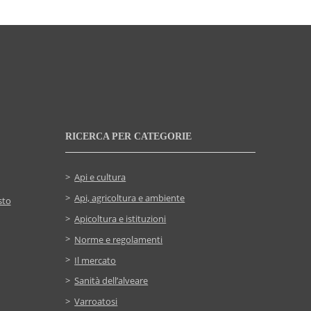
RICERCA PER CATEGORIE
Api e cultura
Api, agricoltura e ambiente
sto
Apicoltura e istituzioni
Norme e regolamenti
Il mercato
Sanità dell’alveare
Varroatosi