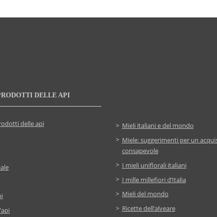
PRODOTTI DELLE API
rodotti delle api
Mieli italiani e del mondo
Miele: suggerimenti per un acqui
consapevole
I mieli uniflorali italiani
ale
I mille millefiori d’Italia
Mieli del mondo
i
Ricette dell’alveare
’api