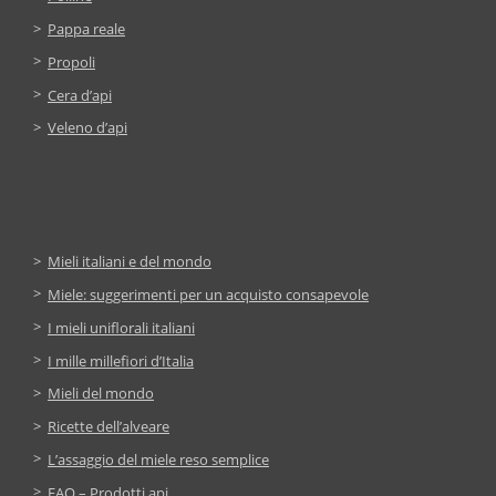
Pappa reale
Propoli
Cera d’api
Veleno d’api
Mieli italiani e del mondo
Miele: suggerimenti per un acquisto consapevole
I mieli uniflorali italiani
I mille millefiori d’Italia
Mieli del mondo
Ricette dell’alveare
L’assaggio del miele reso semplice
FAQ – Prodotti api