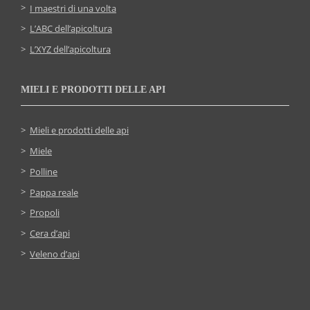
I maestri di una volta
L’ABC dell’apicoltura
L’XYZ dell’apicoltura
MIELI E PRODOTTI DELLE API
Mieli e prodotti delle api
Miele
Polline
Pappa reale
Propoli
Cera d’api
Veleno d’api