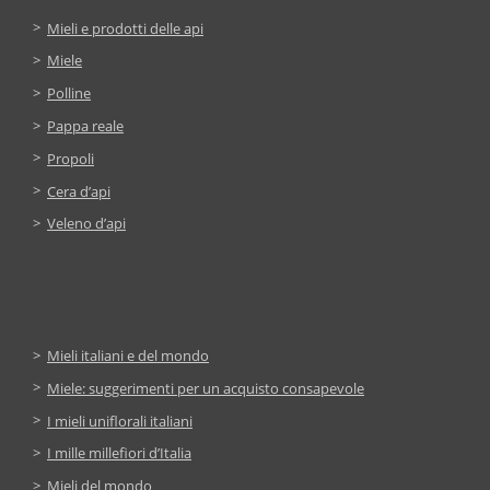
Mieli e prodotti delle api
Miele
Polline
Pappa reale
Propoli
Cera d’api
Veleno d’api
Mieli italiani e del mondo
Miele: suggerimenti per un acquisto consapevole
I mieli uniflorali italiani
I mille millefiori d’Italia
Mieli del mondo