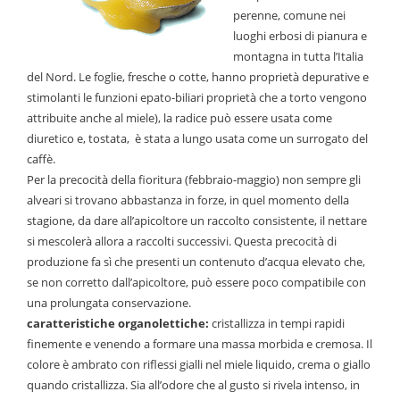
perenne, comune nei
luoghi erbosi di pianura e
montagna in tutta l’Italia
del Nord. Le foglie, fresche o cotte, hanno proprietà depurative e
stimolanti le funzioni epato-biliari proprietà che a torto vengono
attribuite anche al miele), la radice può essere usata come
diuretico e, tostata, è stata a lungo usata come un surrogato del
caffè.
Per la precocità della fioritura (febbraio-maggio) non sempre gli
alveari si trovano abbastanza in forze, in quel momento della
stagione, da dare all’apicoltore un raccolto consistente, il nettare
si mescolerà allora a raccolti successivi. Questa precocità di
produzione fa sì che presenti un contenuto d’acqua elevato che,
se non corretto dall’apicoltore, può essere poco compatibile con
una prolungata conservazione.
caratteristiche organolettiche:
cristallizza in tempi rapidi
finemente e venendo a formare una massa morbida e cremosa. Il
colore è ambrato con riflessi gialli nel miele liquido, crema o giallo
quando cristallizza. Sia all’odore che al gusto si rivela intenso, in